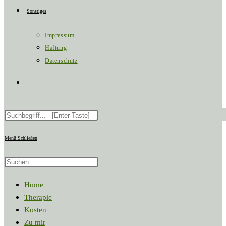
Sonstiges
Impressum
Haftung
Datenschutz
Website-
Diese
Suche
Website
durchsuchen
Menü
Schließen
umschalten
Diese
Website
Home
durchsuchen
Therapie
Kosten
Zu mir